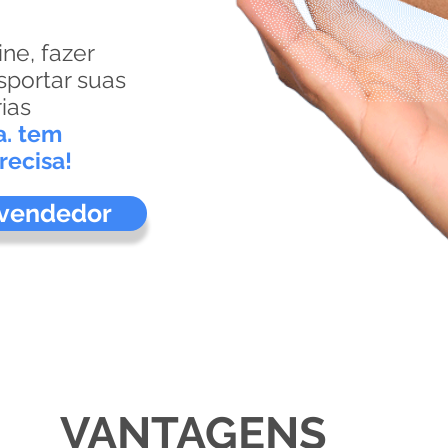
ine, fazer
portar suas
ias
a. tem
recisa!
 vendedor
VANTAGENS