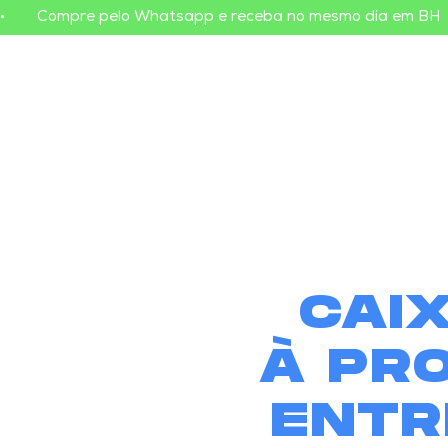
•        Compre pelo Whatsapp e receba no mesmo dia em BH    
CAI
À PR
ENTR