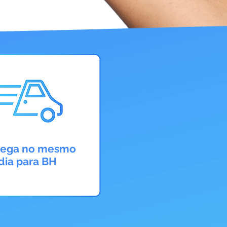
rega no mesmo
dia para BH