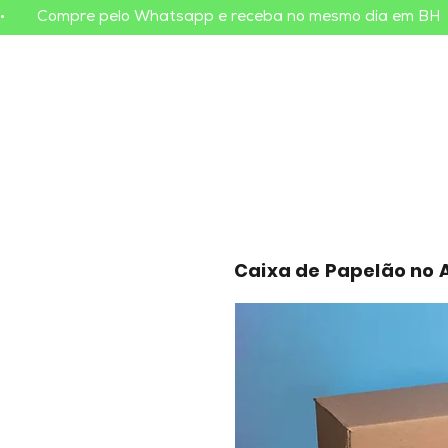
•        Compre pelo Whatsapp e receba no mesmo dia em BH    
Caixa de Papelão no 