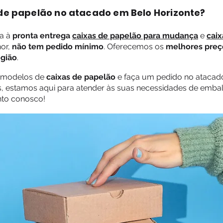
e papelão no atacado em Belo Horizonte?
a à
pronta entrega
caixas de papelão para mudança
e
caix
hor,
não tem pedido mínimo
. Oferecemos os
melhores preç
egião
.
 modelos de
caixas de papelão
e faça um pedido no ataca
os, estamos aqui para atender às suas necessidades de em
nto conosco!