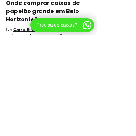
Onde comprar caixas de
papelão grande em Belo
Horizonte?
Precisa de caixas?
Na
Caixa & Cia
você encontra à
pronta
entrega
caixas de papelão para
mudança
e
caixas de papelão para
envio
de produtos e itens, e o melhor,
não tem pedido mínimo
. Oferecemos
os
melhores preços
e
entregamos no
mesmo dia
para
Belo Horizonte e
região
.
Facilite
sua mudança com nossas
caixas de papelão grande
. Explore
nossa variedade de modelos e faça seu
pedido hoje mesmo. Conte com a
Caixa
& Cia
para tornar sua mudança mais
suave
e
sem complicações
.