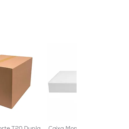
orte T20 Dupla
Caixa Montável M7 Branca