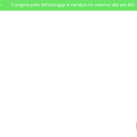
•        Compre pelo Whatsapp e receba no mesmo dia em BH    