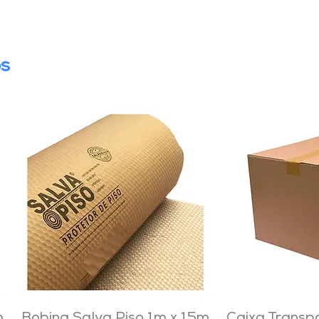
os
m
Bobina Salva Piso 1m x 15m
Caixa Transp