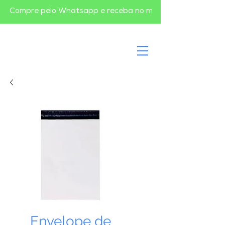
       Compre pelo Whatsapp e receba no mesmo dia em BH       
Envelope de