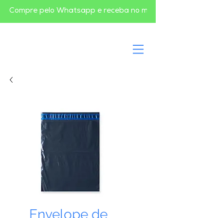
       Compre pelo Whatsapp e receba no mesmo dia em BH       
Envelope de