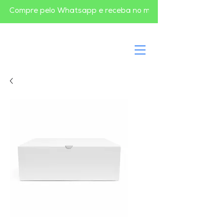
       Compre pelo Whatsapp e receba no mesmo dia em BH       