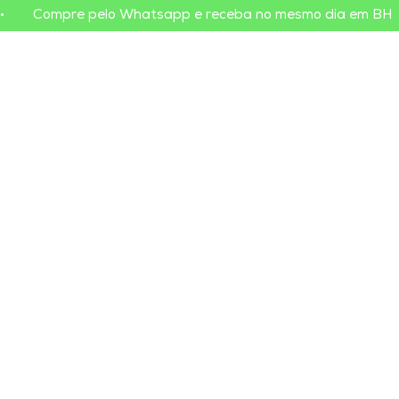
•        Compre pelo Whatsapp e receba no mesmo dia em BH    