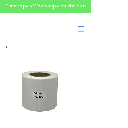
       Compre pelo Whatsapp e receba no mesmo dia em BH       