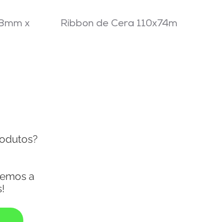
48mm x
Ribbon de Cera 110x74m
rodutos?
remos a
!