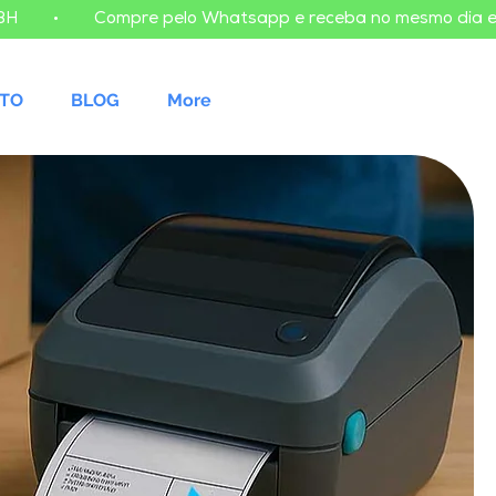
TO
BLOG
More